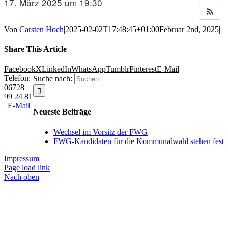
17. März 2025 um 19:30
Von
Carsten Hoch
|
2025-02-02T17:48:45+01:00
Februar 2nd, 2025
|
Share This Article
Facebook
X
LinkedIn
WhatsApp
Tumblr
Pinterest
E-Mail
Telefon:
Suche nach:
06728
99 24 81
|
E-Mail
Neueste Beiträge
|
Wechsel im Vorsitz der FWG
FWG-Kandidaten für die Kommunalwahl stehen fest
Impressum
Page load link
Nach oben